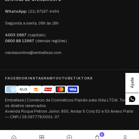
WhatsApp:
(21) 97197-4464
Segunda a sexta, 09h às 18h
4003 2667
(capitais)
0800 88 12667
(demais regiões)
vendasonline@embelleze.com
FACEBOOK
INSTAGRAM
YOUTUBE
TIKTOK
X
Ajuda
Embelleze | Comércio de Cosméticos Paixão pela Vida LTDA. Todos
os direitos reservados.
Avenida Roque Petroni Júnior, 850, Andar 5 Conj 52 e 53 Anexo Parte
— CNPJ 28.087.778/0001-07.
0