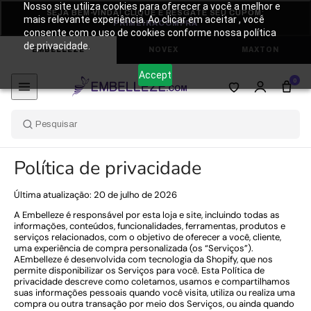
Pular para o conteúdo
Nosso site utiliza cookies para oferecer a você a melhor e
SEJA BEM-VINDA! CLIQUE E RESGATE SEU CUPOM:
mais relevante experiência. Ao clicar em aceitar , você
PRIMEIRACOMPRA
consente com o uso de cookies conforme nossa política
de privacidade.
EMBELLEZE
NOVEX
MAXTON
Accept
0
Política de privacidade
Última atualização: 20 de julho de 2026
A Embelleze é responsável por esta loja e site, incluindo todas as
informações, conteúdos, funcionalidades, ferramentas, produtos e
serviços relacionados, com o objetivo de oferecer a você, cliente,
uma experiência de compra personalizada (os “Serviços”).
+
+
AEmbelleze é desenvolvida com tecnologia da Shopify, que nos
permite disponibilizar os Serviços para você. Esta Política de
privacidade descreve como coletamos, usamos e compartilhamos
suas informações pessoais quando você visita, utiliza ou realiza uma
compra ou outra transação por meio dos Serviços, ou ainda quando