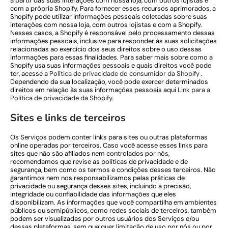
a partir das suas interações com nossa loja, com outros lojistas e
com a própria Shopify. Para fornecer esses recursos aprimorados, a
Shopify pode utilizar informações pessoais coletadas sobre suas
interações com nossa loja, com outros lojistas e com a Shopify.
Nesses casos, a Shopify é responsável pelo processamento dessas
informações pessoais, inclusive para responder às suas solicitações
relacionadas ao exercício dos seus direitos sobre o uso dessas
informações para essas finalidades. Para saber mais sobre como a
Shopify usa suas informações pessoais e quais direitos você pode
ter, acesse a
Política de privacidade do consumidor da Shopify
.
Dependendo da sua localização, você pode exercer determinados
direitos em relação às suas informações pessoais aqui
Link para a
Política de privacidade da Shopify
.
Sites e links de terceiros
Os Serviços podem conter links para sites ou outras plataformas
online operadas por terceiros. Caso você acesse esses links para
sites que não são afiliados nem controlados por nós,
recomendamos que revise as políticas de privacidade e de
segurança, bem como os termos e condições desses terceiros. Não
garantimos nem nos responsabilizamos pelas práticas de
privacidade ou segurança desses sites, incluindo a precisão,
integridade ou confiabilidade das informações que eles
disponibilizam. As informações que você compartilha em ambientes
públicos ou semipúblicos, como redes sociais de terceiros, também
podem ser visualizadas por outros usuários dos Serviços e/ou
dessas plataformas, sem qualquer limitação de uso por nós ou por